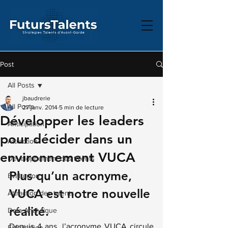
Post
All Posts
jbaudrerie
All Posts
27 janv. 2014
5 min de lecture
Développer les leaders
Anticipation
pour décider dans un
Attraction
environnement VUCA
Développement des talents
Plus qu’un acronyme, 
Évaluation
VUCA est notre nouvelle 
Attraction des talents
réalité.
Data Analytique
Depuis 4 ans, l’acronyme VUCA circule 
Fidélisation