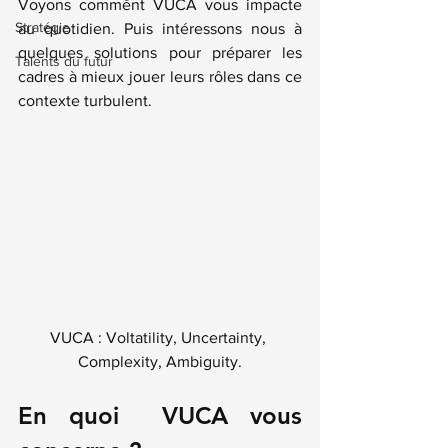
Voyons comment VUCA vous impacte 
Stratégie
au quotidien. Puis intéressons nous à 
quelques solutions pour préparer les 
Talents du futur
cadres à mieux jouer leurs rôles dans ce 
contexte turbulent.
VUCA : Voltatility, Uncertainty, 
Complexity, Ambiguity.
En quoi  VUCA vous 