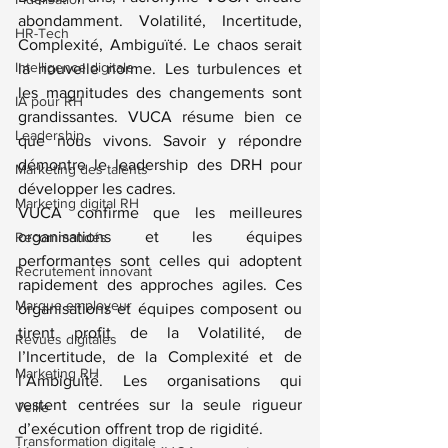
abondamment. Volatilité, Incertitude, 
HR-Tech
Complexité, Ambiguïté. Le chaos serait 
Intelligence digitale
la nouvelle norme. Les turbulences et 
les magnitudes des changements sont 
IA pour RH
grandissantes. VUCA résume bien ce 
Leadership
que nous vivons. Savoir y répondre 
démontre le leadership des DRH pour 
Marketing des talents
développer les cadres.
Marketing digital RH
VUCA confirme que les meilleures 
organisations et les équipes 
Recommandés
performantes sont celles qui adoptent 
Recrutement innovant
rapidement des approches agiles. Ces 
Marque employeur
organisations et équipes composent ou 
tirent profit de la Volatilité, de 
Revues digitales
l’Incertitude, de la Complexité et de 
Marketing RH
l’Ambiguïté. Les organisations qui 
restent centrées sur la seule rigueur 
Veille
d’exécution offrent trop de rigidité.
Transformation digitale