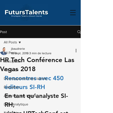
Post
All Posts
jbaudrerie
All Posts
10 sept. 2018
3 min de lecture
HR Tech Conférence Las
Anticipation
Vegas 2018
Attraction
Rencontres avec 450 
Développement des talents
éditeurs SI-RH
Évaluation
En tant qu’analyste SI-
Attraction des talents
RH, 
Data Analytique
Fidélisation