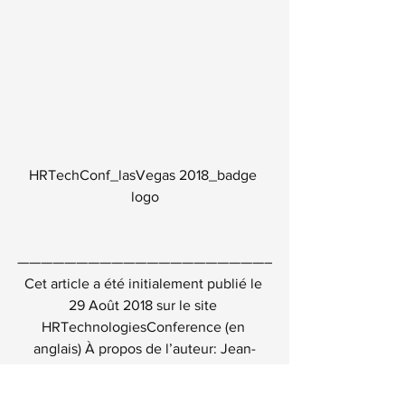
HRTechConf_lasVegas 2018_badge 
logo
—————————————————————–
Cet article a été initialement publié le 
29 Août 2018 
sur le site 
HRTechnologiesConference (en 
anglais)
 À propos de l’auteur: Jean-
Baptiste Audrerie conseille et guide les 
grandes et les moyennes organisations 