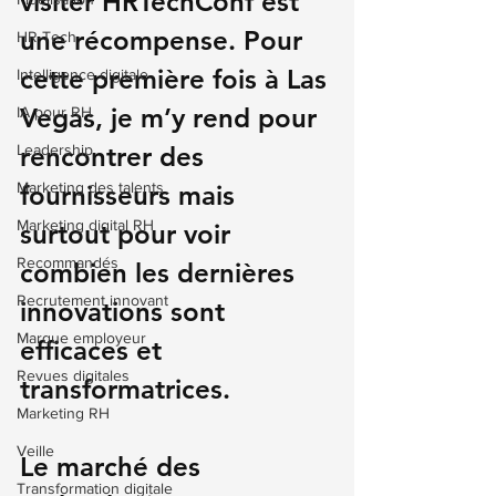
visiter 
HRTechConf
 est 
une récompense. Pour 
HR-Tech
cette première fois à Las 
Intelligence digitale
Vegas, je m’y rend pour 
IA pour RH
Leadership
rencontrer des 
Marketing des talents
fournisseurs mais 
Marketing digital RH
surtout pour voir 
Recommandés
combien les dernières 
Recrutement innovant
innovations sont 
Marque employeur
efficaces et 
Revues digitales
transformatrices.
Marketing RH
Veille
Le marché des 
Transformation digitale