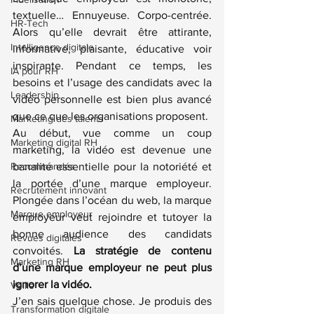
textuelle… Ennuyeuse. Corpo-centrée. 
HR-Tech
Alors qu’elle devrait être attirante, 
Intelligence digitale
informative, plaisante, éducative voir 
inspirante. Pendant ce temps, les 
IA pour RH
besoins et l’usage des candidats avec la 
Leadership
vidéo personnelle est bien plus avancé 
que ce que les organisations proposent.
Marketing des talents
Au début, vue comme un coup 
Marketing digital RH
marketing, la vidéo est devenue une 
Recommandés
banalité essentielle pour la notoriété et 
la portée d’une marque employeur. 
Recrutement innovant
Plongée dans l’océan du web, la marque 
Marque employeur
employeur veut rejoindre et tutoyer la 
bonne audience des candidats 
Revues digitales
convoités. 
La stratégie de contenu 
Marketing RH
d’une marque employeur ne peut plus 
ignorer la vidéo.
Veille
J’en sais quelque chose. Je produis des 
Transformation digitale