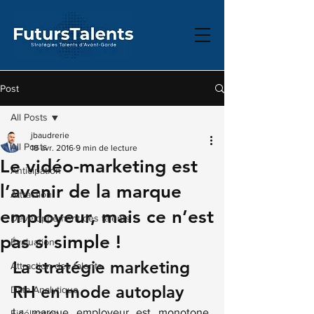
Post
All Posts
jbaudrerie
All Posts
18 avr. 2016
9 min de lecture
Le vidéo-marketing est
Anticipation
l’avenir de la marque
Attraction
employeur, mais ce n’est
Développement des talents
pas si simple !
Évaluation
La stratégie marketing 
Attraction des talents
RH en mode autoplay
Data Analytique
La marque employeur est monotone, 
Fidélisation