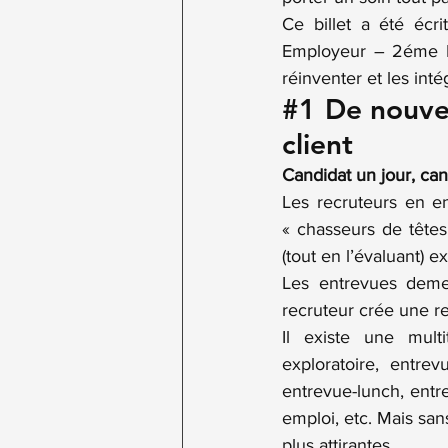
Ce billet a été écri
Employeur – 2éme É
réinventer et les int
#1
 De nouve
client
Candidat un jour, can
Les recruteurs en e
« chasseurs de têtes
(tout en l’évaluant) e
Les entrevues demeu
recruteur crée une r
Il existe une mult
exploratoire, entrev
entrevue-lunch, entr
emploi, etc. Mais san
plus attirantes.