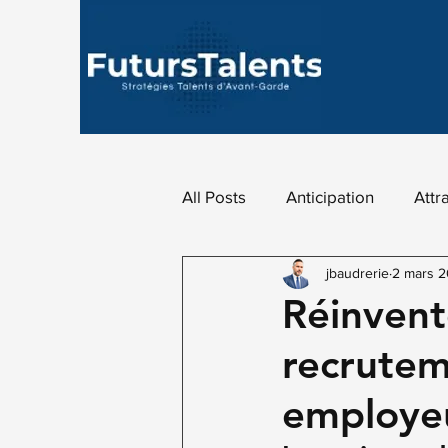
All Posts
Anticipation
Attr
jbaudrerie
2 mars 2
Data Analytique
Fidélisat
Réinvent
recrutem
Marketing des talents
Mar
employe
Marque employeur
Revue