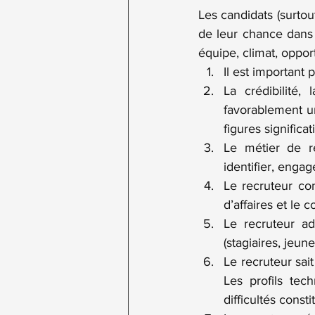
Les candidats (surtou
de leur chance dans l
équipe, climat, opport
Il est important 
La crédibilité, 
favorablement un
figures significat
Le métier de r
identifier, engag
Le recruteur con
d’affaires et le 
Le recruteur a
(stagiaires, jeu
Le recruteur sait
Les profils tec
difficultés consti