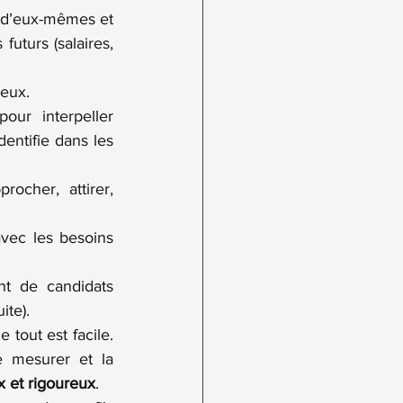
s d’eux-mêmes et 
uturs (salaires, 
 eux.
our interpeller 
entifie dans les 
rocher, attirer, 
vec les besoins 
t de candidats 
ite).
 tout est facile. 
e mesurer et la 
x et rigoureux
.