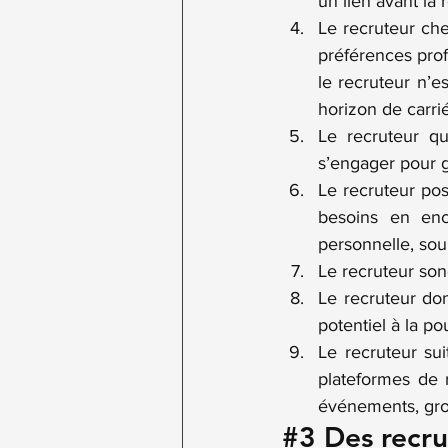
un lien avant la r
Le recruteur ch
préférences profe
le recruteur n’e
horizon de carri
Le recruteur qu
s’engager pour g
Le recruteur po
besoins en enc
personnelle, sou
Le recruteur son
Le recruteur do
potentiel à la p
Le recruteur sui
plateformes de r
événements, gro
#3
 Des recr