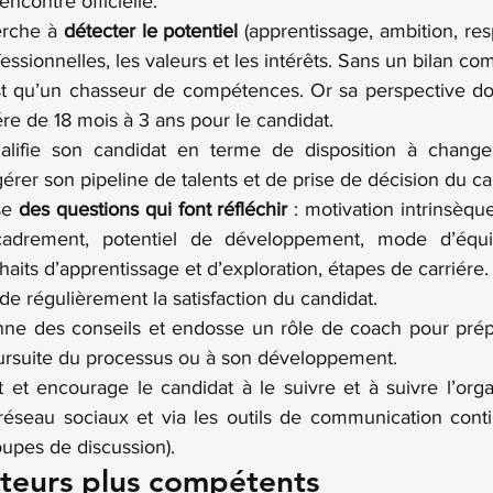
encontre officielle.
erche à 
détecter le potentiel
 (apprentissage, ambition, resp
ssionnelles, les valeurs et les intérêts. Sans un bilan comp
st qu’un chasseur de compétences. Or sa perspective doit
ére de 18 mois à 3 ans pour le candidat.
alifie son candidat en terme de disposition à changer
érer son pipeline de talents et de prise de décision du ca
se 
des questions qui font réfléchir
 : motivation intrinsèque
adrement, potentiel de développement, mode d’équilib
haits d’apprentissage et d’exploration, étapes de carriére.
de régulièrement la satisfaction du candidat.
nne des conseils et endosse un rôle de coach pour prépa
oursuite du processus ou à son développement.
t et encourage le candidat à le suivre et à suivre l’orga
éseau sociaux et via les outils de communication contin
upes de discussion).
uteurs plus compétents