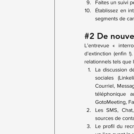
Faites un suivi 
Établissez en in
segments de can
#2
 De nouve
L’entrevue « interro
d’extinction (enfin !
relationnels tels que
La discussion dé
sociales (Linke
Courriel, Messag
téléphonique 
GotoMeeting, Fa
Les SMS, Chat, 
sources de conta
Le profil du rec