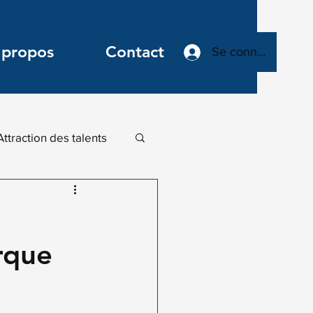
 propos
Contact
Se connecter
Attraction des talents
Leadership
rque
ovant
n digitale