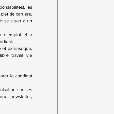
onsabilités), les 
let de carriére, 
 se situer à un 
 d’emploi et à 
ndidat.
 et extrinsèque, 
re travail vie 
rer le candidat 
nisation sur ses 
ue (newsletter, 