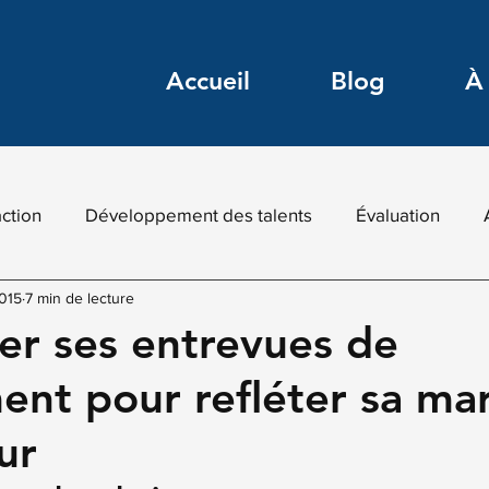
Accueil
Blog
À
action
Développement des talents
Évaluation
015
7 min de lecture
ion
HR-Tech
Intelligence digitale
IA pour RH
er ses entrevues de
ent pour refléter sa ma
keting digital RH
Recommandés
Recrutement inn
ur
s digitales
Marketing RH
Veille
Transformatio