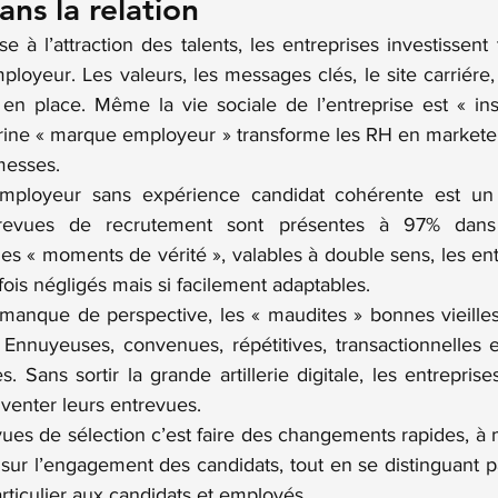
ans la relation
 à l’attraction des talents, les entreprises investissent
oyeur. Les valeurs, les messages clés, le site carriére, 
en place. Même la vie sociale de l’entreprise est « ins
trine « marque employeur » transforme les RH en marketeu
messes.
ployeur sans expérience candidat cohérente est un 
trevues de recrutement sont présentes à 97% dans 
es « moments de vérité », valables à double sens, les ent
fois négligés mais si facilement adaptables.
manque de perspective, les « maudites » bonnes vieilles
Ennuyeuses, convenues, répétitives, transactionnelles et
 Sans sortir la grande artillerie digitale, les entrepris
venter leurs entrevues.
ues de sélection c’est faire des changements rapides, à m
sur l’engagement des candidats, tout en se distinguant pa
articulier aux candidats et employés.