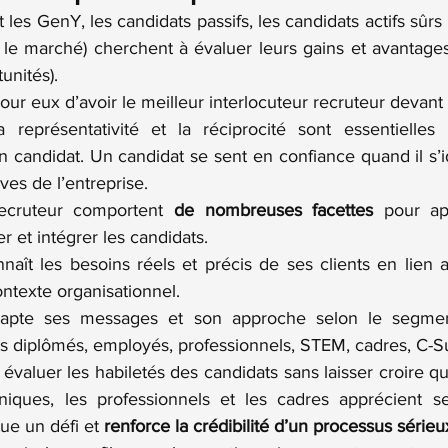
t les GenY, les candidats passifs, les candidats actifs sûr
e marché) cherchent à évaluer leurs gains et avantages f
unités).
pour eux d’avoir le meilleur interlocuteur recruteur devant
la représentativité et la réciprocité sont essentielles p
 candidat. Un candidat se sent en confiance quand il s’id
ives de l’entreprise.
ecruteur comportent
de nombreuses facettes
 pour app
er et intégrer les candidats.
naît les besoins réels et précis de ses clients en lien a
contexte organisationnel.
dapte ses messages et son approche selon le segmen
nes diplômés, employés, professionnels, STEM, cadres, C-Su
 évaluer les habiletés des candidats sans laisser croire que
hniques, les professionnels et les cadres apprécient s
tue un défi et
 renforce la crédibilité d’un processus sérieu