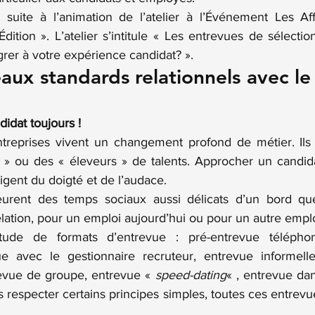
t suite à l’animation de l’
atelier à l’Événement Les Af
dition ».
 L’atelier s’intitule « Les entrevues de sélecti
égrer à votre expérience candidat? ».
aux standards relationnels avec le
didat toujours !
ntreprises vivent un changement profond de métier. Ils
 » ou des « éleveurs » de talents. Approcher un candidat 
xigent du doigté et de l’audace.
rent des temps sociaux aussi délicats d’un bord que 
elation, pour un emploi aujourd’hui ou pour un autre empl
itude de formats d’entrevue : pré-entrevue téléphon
ue avec le gestionnaire recruteur, entrevue informelle
evue de groupe, entrevue « 
speed-dating
« , entrevue dan
s respecter certains principes simples, toutes ces entrevu