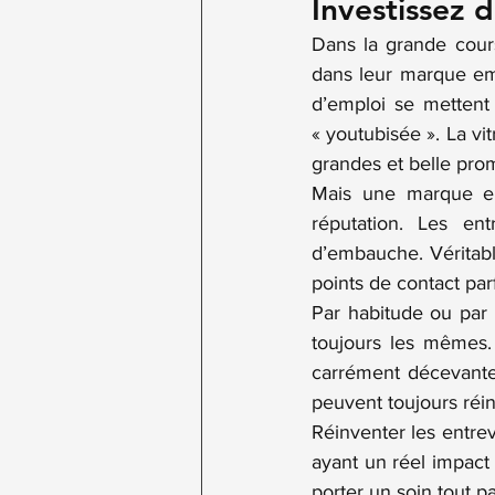
Investissez d
Dans la grande course
dans leur marque empl
Stratégie
Talents du futur
d’emploi se mettent 
« youtubisée ». La vi
grandes et belle pro
Mais une marque em
réputation. Les en
d’embauche. Véritabl
points de contact par
Par habitude ou par 
toujours les mêmes. 
carrément décevantes.
peuvent toujours réin
Réinventer les entrev
ayant un réel impact 
porter un soin tout p