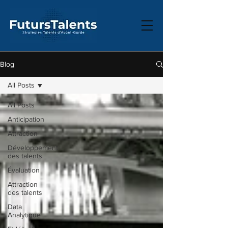
Blog
All Posts
All Posts
Anticipation
Attraction
Développement
des talents
Évaluation
Attraction
des talents
Data
Analytique