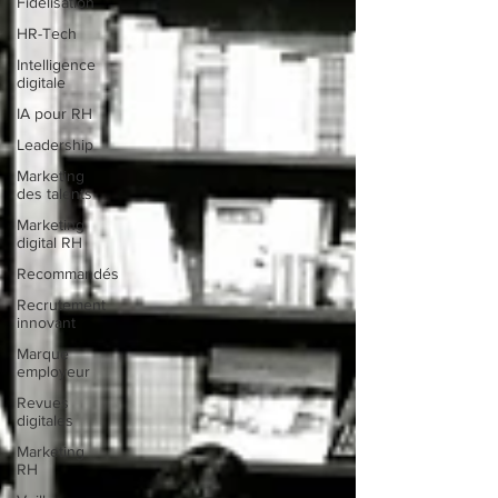
Fidélisation
HR-Tech
Intelligence
digitale
IA pour RH
Leadership
Marketing
des talents
Marketing
digital RH
Recommandés
Recrutement
innovant
Marque
employeur
Revues
digitales
Marketing
RH