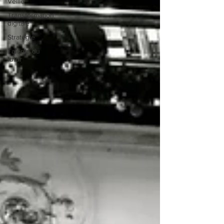
Veille
Transformation
digitale
Stratégie
Talents du
futur