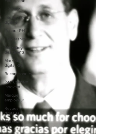
Fidélisation
HR-Tech
Intelligence
digitale
IA pour RH
Leadership
Marketing
des talents
Marketing
digital RH
Recommandés
Recrutement
innovant
Marque
employeur
Revues
digitales
Marketing
RH