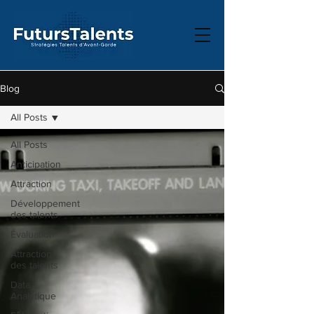
Blog
All Posts
All Posts
Anticipation
Attraction
Développement
des talents
Évaluation
Attraction
des talents
Data
Analytique