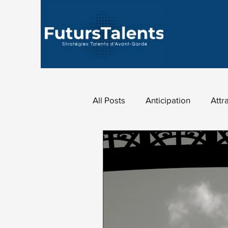
All Posts
Anticipation
Attr
Data Analytique
Fidélisat
Marketing des talents
Mar
Marque employeur
Revue