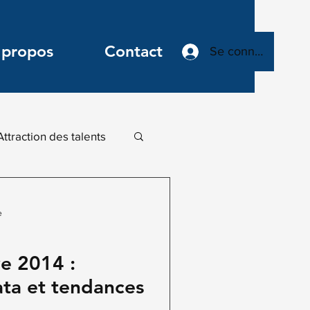
 propos
Contact
Se connecter
Attraction des talents
Leadership
e
ovant
e 2014 :
ata et tendances
n digitale