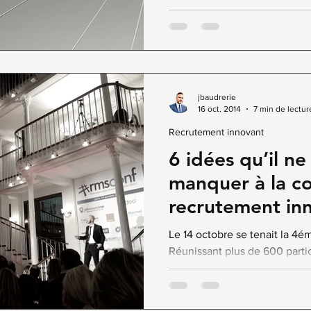
des prochaines...
jbaudrerie
16 oct. 2014
7 min de lectur
Recrutement innovant
6 idées qu’il ne 
manquer à la co
recrutement in
#RMSConf
Le 14 octobre se tenait la 4é
Réunissant plus de 600 partici
événement en France...