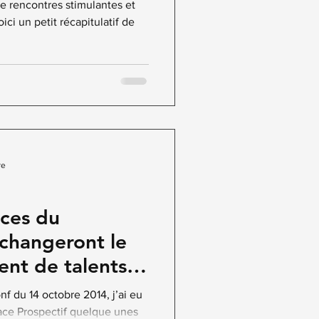
e rencontres stimulantes et
ci un petit récapitulatif de
re
nces du
changeront le
gent de talents…
f du 14 octobre 2014, j’ai eu
space Prospectif quelque unes