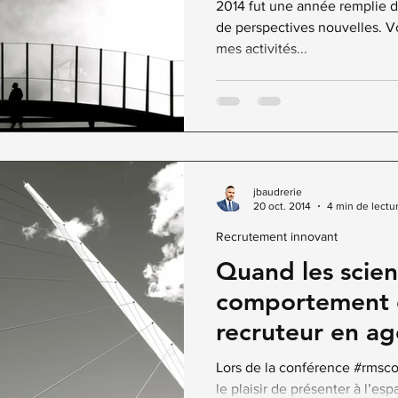
2014 fut une année remplie d
de perspectives nouvelles. Voi
mes activités...
jbaudrerie
20 oct. 2014
4 min de lectu
Recrutement innovant
Quand les scie
comportement 
recruteur en a
[Slideshare]
Lors de la conférence #rmscon
le plaisir de présenter à l’e