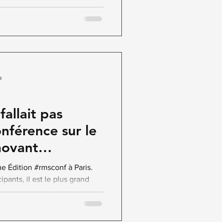
e
fallait pas
nférence sur le
novant
me Édition #rmsconf à Paris.
pants, il est le plus grand