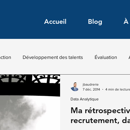
Accueil
Blog
À
action
Développement des talents
Évaluation
ion
HR-Tech
Intelligence digitale
IA pour RH
jbaudrerie
7 déc. 2014
4 min de lectur
Data Analytique
keting digital RH
Recommandés
Recrutement inn
Ma rétrospectiv
recrutement, d
s digitales
Marketing RH
Veille
Transformatio