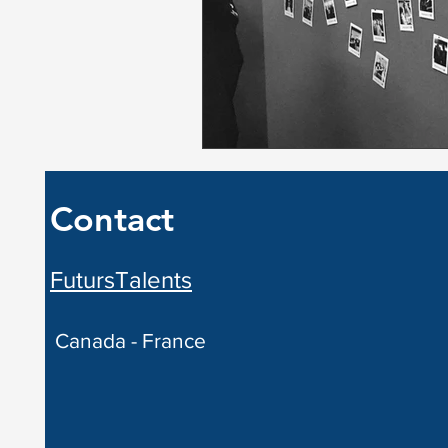
Stratégie
Talents du futur
Contact
FutursTalents
Canada - France