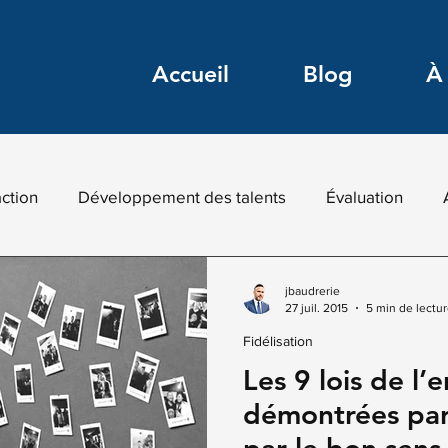
Accueil
Blog
À
action
Développement des talents
Évaluation
ion
HR-Tech
Intelligence digitale
IA pour RH
jbaudrerie
27 juil. 2015
5 min de lectu
Fidélisation
keting digital RH
Recommandés
Recrutement inn
Les 9 lois de l
démontrées par 
s digitales
Marketing RH
Veille
Transformatio