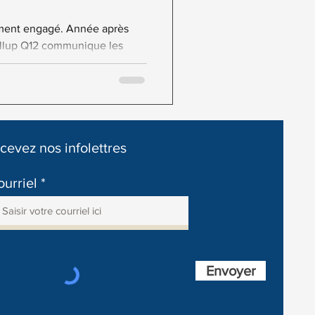
ement engagé. Année après
allup Q12 communique les
s...
cevez nos infolettres
urriel
Envoyer