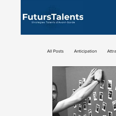
All Posts
Anticipation
Attr
Data Analytique
Fidélisat
Marketing des talents
Mar
Marque employeur
Revue