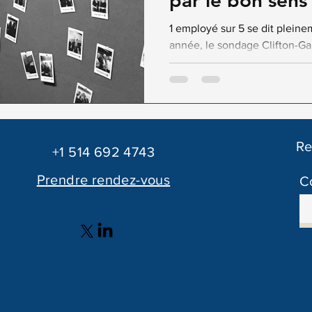
par le bon sens
1 employé sur 5 se dit plein
année, le sondage Clifton-G
mêmes taux d’engagement de
Re
+1 514 692 4743
Prendre rendez-vous
Co