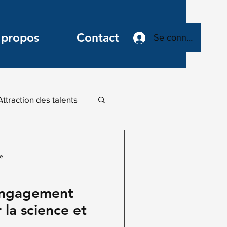
 propos
Contact
Se connecter
Attraction des talents
Leadership
re
ovant
’engagement
la science et
n digitale