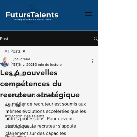
Post
All Posts
jbaudrerie
All Posts
31 janv. 2021
3 min de lecture
Les 6 nouvelles
Anticipation
compétences du
Attraction
recruteur stratégique
Développement des talents
Le métier de recruteur est soumis aux 
Évaluation
mêmes évolutions accélérées que les 
Attraction des talents
autres professions. Pour devenir 
stratégique, le recruteur s’appuie 
Data Analytique
clairement sur des capacités 
Fidélisation