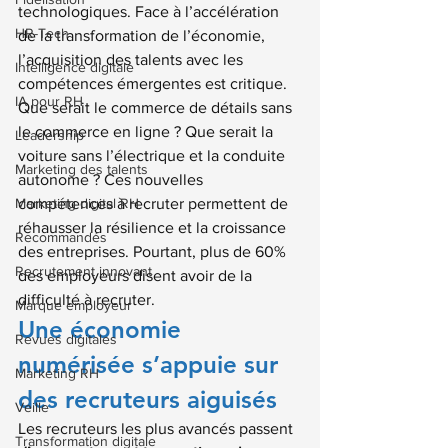
technologiques. Face à l’accélération 
HR-Tech
de la transformation de l’économie, 
l’acquisition des talents avec les 
Intelligence digitale
compétences émergentes est critique. 
IA pour RH
Que serait le commerce de détails sans 
le commerce en ligne ? Que serait la 
Leadership
voiture sans l’électrique et la conduite 
Marketing des talents
autonome ? Ces nouvelles 
Marketing digital RH
compétences à recruter permettent de 
réhausser la résilience et la croissance 
Recommandés
des entreprises. Pourtant, plus de 60% 
Recrutement innovant
des employeurs disent avoir de la 
difficulté à recruter.
Marque employeur
Une économie 
Revues digitales
numérisée s’appuie sur 
Marketing RH
des recruteurs aiguisés
Veille
Les recruteurs les plus avancés passent 
Transformation digitale