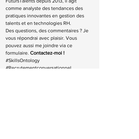
FutursTalents depuis 2013, il agit 
comme analyste des tendances des 
pratiques innovantes en gestion des 
talents et en technologies RH.
Des questions, des commentaires ? Je 
vous répondrai avec plaisir. Vous 
pouvez aussi me joindre via 
ce 
formulaire
. 
Contactez-moi !
#SkillsOntology
#Recrutementconversationnel
#Ontologiedescompétences
#TotalTalentLeadership
#IntelligenceArtifcielle
#Sourcingwebetsocial
#TalentPool
#MachineLearning
#TalentRelationshipManagement
#TransformationRH
#Recrutementstratégique
IA pour RH