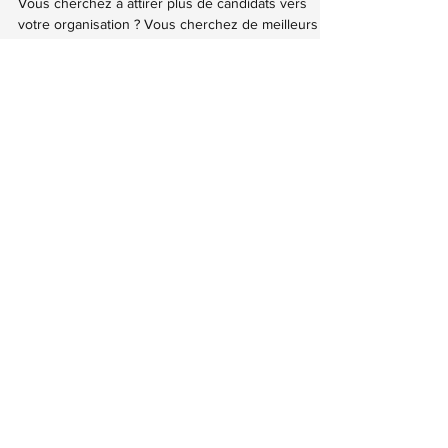
RH
Vous cherchez à attirer plus de candidats vers
votre organisation ? Vous cherchez de meilleurs
talents pour renforcer vos équipes ? Comme...
Contact
FutursTalents
Canada - France
Politique de confidentialité