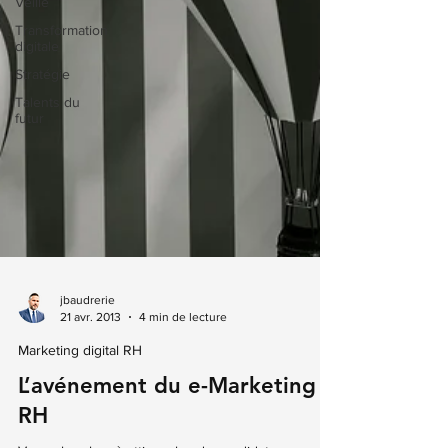
Veille
Transformation
digitale
Stratégie
Talents du
futur
jbaudrerie
21 avr. 2013
4 min de lecture
Marketing digital RH
L’avénement du e-Marketing