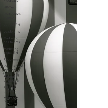
Fidélisation
HR-Tech
Intelligence
digitale
IA pour RH
Leadership
Marketing
des talents
Marketing
digital RH
Recommandés
Recrutement
innovant
Marque
employeur
Revues
digitales
Marketing
RH