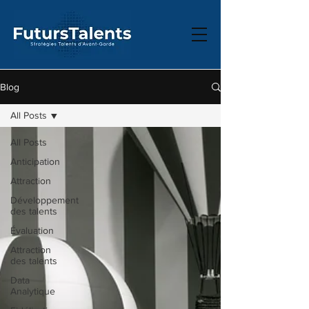
Blog
All Posts
All Posts
Anticipation
Attraction
Développement
des talents
Évaluation
Attraction
des talents
Data
Analytique