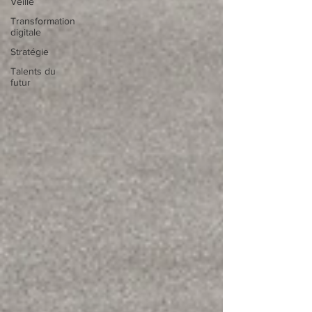
Veille
Transformation
digitale
Stratégie
Talents du
futur