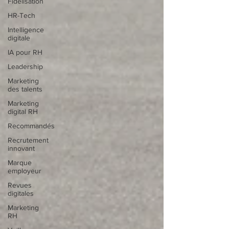
Fidélisation
HR-Tech
Intelligence
digitale
IA pour RH
Leadership
Marketing
des talents
Marketing
digital RH
Recommandés
Recrutement
innovant
Marque
employeur
Revues
digitales
Marketing
RH