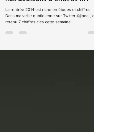
Stratégie
7 chiffres qui vont changer
nos décisions d’affaires RH
La rentrée 2014 est riche en études et chiffres.
Dans ma veille quotidienne sur Twitter @jibea, j’ai
retenu 7 chiffres clés cette semaine...