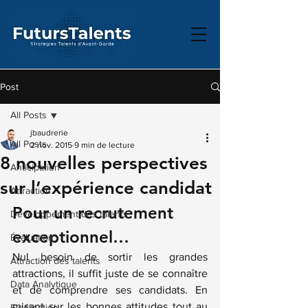
Post
All Posts
jbaudrerie
All Posts
2 nov. 2015
9 min de lecture
8 nouvelles perspectives
Anticipation
sur l’expérience candidat
Attraction
Pour un recrutement 
Développement des talents
exceptionnel…
Évaluation
Nul besoin de sortir les grandes 
Attraction des talents
attractions, il suffit juste de se connaître 
Data Analytique
et de comprendre ses candidats. En 
misant sur les bonnes attitudes tout au 
Fidélisation