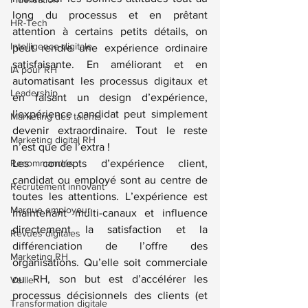
long du processus et en prêtant 
HR-Tech
attention à certains petits détails, on 
Intelligence digitale
peut rendre une expérience ordinaire 
satisfaisante. En améliorant et en 
IA pour RH
automatisant les processus digitaux et 
Leadership
en faisant un design d’expérience, 
l’expérience candidat peut simplement 
Marketing des talents
devenir extraordinaire. Tout le reste 
Marketing digital RH
n’est que de l’extra !
Recommandés
Les concepts d’expérience client, 
candidat ou employé sont au centre de 
Recrutement innovant
toutes les attentions. L’expérience est 
Marque employeur
maintenant multi-canaux et influence 
directement la satisfaction et la 
Revues digitales
différenciation de l’offre des 
Marketing RH
organisations. Qu’elle soit commerciale 
ou RH, son but est d’accélérer les 
Veille
processus décisionnels des clients (et 
Transformation digitale