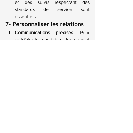
et des suivis respectant des 
standards de service sont 
essentiels.
7- Personnaliser les relations
Communications précises
. Pour 
satisfaire les candidats, rien ne vaut 
l’attention portée à l’individu. Les 
entrevues devraient poser des 
questions de compréhension et non 
faire une lecture découverte du CV. 
Les messages de remerciement, 
d’accusé de réception, de relance, 
de suivi, de statut peuvent être 
personnalisés et automatisés avec 
des 
Workflows
 ou déclenchés 
manuellement dans l’ATS / CRM / 
TMS tout en faisant gagner du 
temps aux recruteurs.
Écoute active
. Au cœur de la 