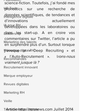
science-fiction. Toutefois, j’ai fondé mes 
HR-Tech
pronostics sur une recherche de 
données scientifiques, de tendances et 
Intelligence digitale
d’innovations actuellement 
IA pour RH
développées dans les laboratoires ou 
dans les start-up. A en croire vos 
Leadership
commentaires sur Twitter, l’article a pu 
Marketing des talents
en surprendre plus d’un. Surtout lorsque 
Marketing digital RH
j’évoque le « Deep Recruiting » et 
« l’Auto-Recrutement ».  I
rons-nous 
Recommandés
vraiment jusque là ?
Recrutement innovant
Marque employeur
Revues digitales
Marketing RH
Veille
Article http://rmsnews.com Juillet 2014
Transformation digitale