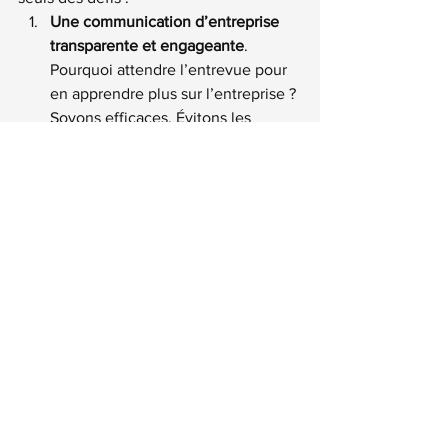
Une communication d’entreprise 
transparente et engageante
. 
Pourquoi attendre l’entrevue pour 
en apprendre plus sur l’entreprise ? 
Soyons efficaces. Évitons les 
rencontres avec les personnes que 
l’on n’attirent pas vraiment.
Des entrevues d’échanges et 
d’appréciation réciproques du 
potentiel.
 Pourquoi conserver cette 
approche de prince du royaume de 
l’emploi qu’adopte les RH et les 
gestionnaires recruteurs quand ils 
rencontre 10 des 300 candidats qui 
ont soumis leur candidature ?
Une intégration en emploi soignée 
et un plan de développement 
individuel ambitieux ou adapté.