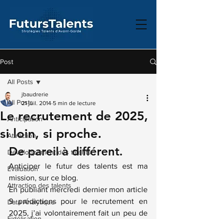
Post
All Posts
jbaudrerie
All Posts
21 juil. 2014
5 min de lecture
Le recrutement de 2025,
Anticipation
si loin, si proche.
Attraction
De pareil à différent.
Développement des talents
Anticiper le futur des talents est ma 
Évaluation
mission, sur ce blog.
Attraction des talents
En publiant mercredi dernier mon article 
9 prédictions pour le recrutement en 
Data Analytique
2025,
 j’ai volontairement fait un peu de 
Fidélisation