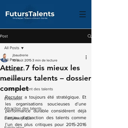
Post
All Posts
jbaudrerie
All Posts
10 août 2015
3 min de lecture
Attirer 7 fois mieux les
Anticipation
meilleurs talents – dossier
Attraction
complet
Développement des talents
Recruter a toujours été stratégique. Et 
Évaluation
les organisations soucieuses d’une 
Attraction des talents
performance durable considèrent déjà 
l’enjeu d’attraction des talents comme 
Data Analytique
l’un des plus critiques pour 2015-2016 
Fidélisation