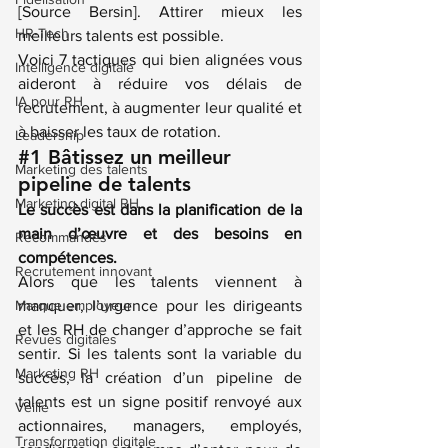
[Source Bersin]. Attirer mieux les 
HR-Tech
meilleurs talents est possible.
Voici 7 tactiques qui bien alignées vous 
Intelligence digitale
aideront à réduire vos délais de 
IA pour RH
recrutement, à augmenter leur qualité et 
à baisser les taux de rotation.
Leadership
#1
Bâtissez un meilleur 
Marketing des talents
pipeline de talents
Marketing digital RH
Le succès est dans la planification de la 
main d’œuvre et des besoins en 
Recommandés
compétences.
Recrutement innovant
Alors que les talents viennent à 
Marque employeur
manquer, l’urgence pour les dirigeants 
et les RH de changer d’approche se fait 
Revues digitales
sentir. Si les talents sont la variable du 
Marketing RH
succès, la création d’un pipeline de 
talents est un signe positif renvoyé aux 
Veille
actionnaires, managers, employés, 
Transformation digitale