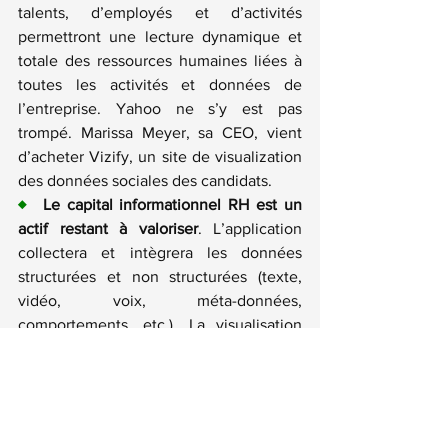
talents, d’employés et d’activités 
permettront une lecture dynamique et 
totale des ressources humaines liées à 
toutes les activités et données de 
l’entreprise. Yahoo ne s’y est pas 
trompé. 
Marissa Meyer, sa CEO, vient 
d’acheter Vizify
, un site de visualization 
des données sociales des candidats.
♦
  Le capital informationnel RH est un 
actif restant à valoriser
. L’application 
collectera et intègrera les données 
structurées et non structurées (texte, 
vidéo, voix, méta-données, 
comportements, etc.). La visualisation 
organisera l’information pour lire, 
comprendre, partager et décider. Il sera 
possible de faire varier des paramètres 
pour simuler les décisions à privilégier. Il 
sera alors possible d’optimiser 