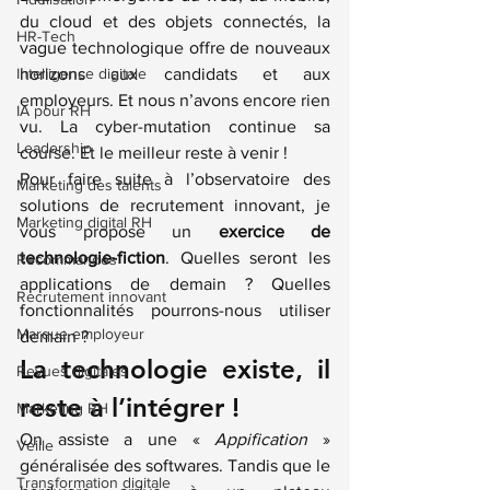
du cloud et des objets connectés, la 
HR-Tech
vague technologique offre de nouveaux 
Intelligence digitale
horizons aux candidats et aux 
employeurs. Et nous n’avons encore rien 
IA pour RH
vu. La cyber-mutation continue sa 
Leadership
course. Et le meilleur reste à venir !
Pour faire suite à 
l’observatoire des 
Marketing des talents
solutions de recrutement innovant
, je 
Marketing digital RH
vous propose un 
exercice de 
technologie-fiction
. Quelles seront les 
Recommandés
applications de demain ? Quelles 
Recrutement innovant
fonctionnalités pourrons-nous utiliser 
Marque employeur
demain ?
La technologie existe, il 
Revues digitales
reste à l’intégrer !
Marketing RH
On assiste a une « 
Appification
 » 
Veille
généralisée des softwares. Tandis que le 
Transformation digitale