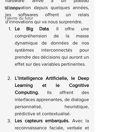
hardware arrive à un plateau 
d’innovation depuis quelques années, 
Stratégie
les softwares offrent un relais 
Talents du futur
d’innovations qui va nous surprendre.
Le Big Data
. Il offre une 
compréhension de la masse 
dynamique de données de nos 
systèmes interconnectés pour 
prendre des décisions qui auront un 
effet sur des variables pertinentes. 
L’Intelligence Artificielle, le Deep 
Learning et le Cognitive 
Computing.
 Ils offrent des 
interfaces apprenantes, de dialogue 
personnalisé, heuristique, 
prédictive et contextualisé.
Les capteurs embarqués.
 Avec la 
reconnaissance faciale, verbale et 