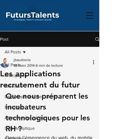
Post
All Posts
jbaudrerie
All Posts
10 mars 2014
6 min de lecture
Les applications
Anticipation
recrutement du futur
Attraction
Que nous préparent les 
Développement des talents
incubateurs 
Évaluation
technologiques pour les 
Attraction des talents
RH ?
Data Analytique
Depuis l’émergence du web, du mobile, 
Fidélisation