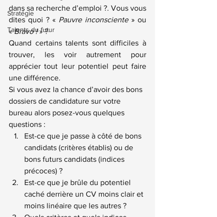
dans sa recherche d’emploi ?. Vous vous 
Stratégie
dites quoi ? « 
Pauvre inconsciente
 » ou 
Talents du futur
« 
Bravo !
 » ?
Quand certains talents sont difficiles à 
trouver, les voir autrement pour 
apprécier tout leur potentiel peut faire 
une différence.
Si vous avez la chance d’avoir des bons 
dossiers de candidature sur votre 
bureau alors posez-vous quelques 
questions :
Est-ce que je passe à côté de bons 
candidats (critères établis) ou de 
bons futurs candidats (indices 
précoces) ?
Est-ce que je brûle du potentiel 
caché derrière un CV moins clair et 
moins linéaire que les autres ?