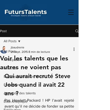
Post
All Posts
jbaudrerie
All Posts
21 sept. 2015
8 min de lecture
Voir les talents que les
Anticipation
autres ne voient pas
Attraction
Qui aurait recruté Steve 
Développement des talents
Jobs quand il avait 22 
Évaluation
ans ?
Attraction des talents
Pas Hewlett-Packard ! HP l’avait rejeté 
Data Analytique
avant qu’il ne décide de fonder sa petite 
Fidélisation