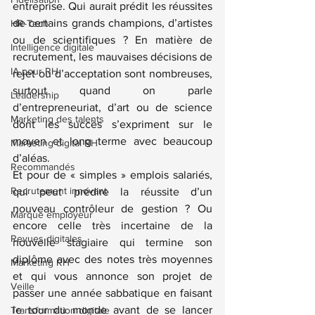
entreprise. Qui aurait prédit les réussites 
de certains grands champions, d’artistes 
HR-Tech
ou de scientifiques ? En matière de 
Intelligence digitale
recrutement, les mauvaises décisions de 
IA pour RH
rejet ou d’acceptation sont nombreuses, 
surtout quand on parle 
Leadership
d’entrepreneuriat, d’art ou de science 
Marketing des talents
dont les succès s’expriment sur le 
moyen et long terme avec beaucoup 
Marketing digital RH
d’aléas.
Recommandés
Et pour de « simples » emplois salariés, 
Recrutement innovant
qui peut prédire la réussite d’un 
nouveau contrôleur de gestion ? Ou 
Marque employeur
encore celle très incertaine de la 
Revues digitales
nouvelle stagiaire qui termine son 
diplôme avec des notes très moyennes 
Marketing RH
et qui vous annonce son projet de 
Veille
passer une année sabbatique en faisant 
le tour du monde avant de se lancer 
Transformation digitale