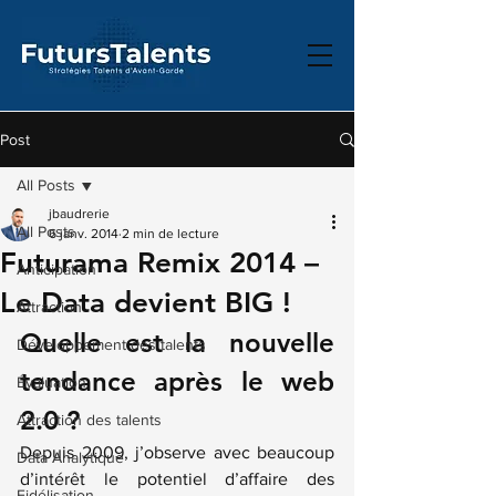
Post
All Posts
jbaudrerie
All Posts
6 janv. 2014
2 min de lecture
Futurama Remix 2014 –
Anticipation
Le Data devient BIG !
Attraction
Quelle est la nouvelle 
Développement des talents
tendance après le web 
Évaluation
2.0 ?
Attraction des talents
Depuis 2009, j’observe avec beaucoup 
Data Analytique
d’intérêt le potentiel d’affaire des 
Fidélisation