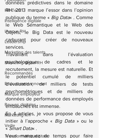
données prédictives dans le domaine 
RH. 2013 marque l’essor dans l’opinion 
HR-Tech
publique du terme « 
Big Data
« . Comme 
Intelligence digitale
le Web Sémantique et le Web des 
IA pour RH
Objets, le Big Data est le nouveau 
carburant pour créer de nouveaux 
Leadership
services.
Marketing des talents
Travaillant dans l’évaluation 
psychologique de cadres et le 
Marketing digital RH
recrutement, la mesure est naturelle. Et 
Recommandés
le potentiel cumulé de milliers 
Recrutement innovant
d’évaluation, de milliers de tests 
psychométriques et de milliers de 
Marque employeur
données de performance des employés 
Revues digitales
embauchés est immense.
En 4 articles, je vous propose de vous 
Marketing RH
initier à l’approche « 
Big Data
 » ou le 
Veille
« 
Smart Data
« .
Vous manquez de temps pour faire 
Transformation digitale